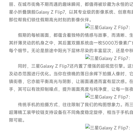
丽、在城市街角不期而遇的趣味瞬间，都值得被珍藏为永恒的
星小折叠旗舰Galaxy Z Flip7，以其专业级的影像系统
那位帮我们锁住假期高光时刻的影像伙伴。
假期的每帧画面，都蕴含着独特的情感与故事，而清晰、生动的画质
其纤薄灵动的机身之中，其后置双摄系统由一枚5000万像素广
每个细节。无论是旅途中阳光下层林尽染的丰富层次，还是中
同时，三星Galaxy Z Flip7还内置了增强的超视觉引
及动态范围进行优化。当你在傍晚的落日余晖下拍摄人像时，
镇街巷，它亦能平衡高光与阴影，让画面通透而富有层次感。
手，其可以有效抑制噪点，提升画面亮度与纯净度，让每一张
传统手机的拍摄方式，往往限制了我们的构图想象力。而三星Gal
超薄精工装甲铰链支持设备在不同角度稳定旋停，相当于手机
限可能。