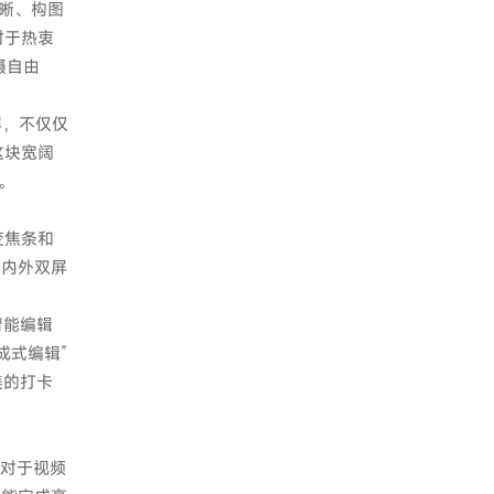
清晰、构图
对于热衷
摄自由
外屏，不仅仅
这块宽阔
。
变焦条和
在内外双屏
智能编辑
成式编辑”
美的打卡
而对于视频