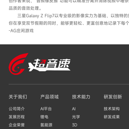
创作者来说，“音频橡皮擦”功能可以精准分离并消除视频中嘈
品质的音效处理。
三星Galaxy Z Flip7以专业级的影像实力为基础，以独特
你在享受双节假期的同时，能够更轻松、更富创意地记录下每
-AG庄闲游戏
关于我们
产品领域
技术能力
研发创新
公司简介
AI平台
AI
技术架构
发展历程
锂电
光学
研发成果
企业荣誉
氢能源
3D