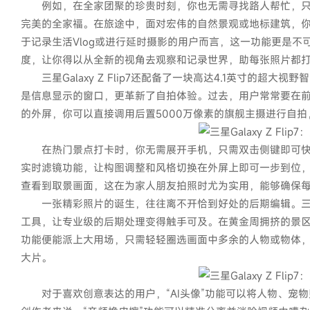
例如，在全家团聚的珍贵时刻，你也无需寻找路人帮忙，只需将三星
完美的全家福。在旅途中，面对宏伟的自然景观或地标建筑，
于记录生活Vlog或进行延时摄影的用户而言，这一功能更是
度，让你得以从全新的视角去观察和记录世界，助每张照片都
三星Galaxy Z Flip7还配备了一块高达4.1英寸的超大视野
是信息显示的窗口，更革新了自拍体验。过去，用户常常要在
的外屏，你可以直接调用后置5000万像素的旗舰主摄进行自
在热门景点打卡时，你无需展开手机，只需双击侧键即可快
实时滤镜功能，让构图调整和风格切换在外屏上即可一步到位，
查看到取景画面，这在为家人朋友拍照时尤为实用，能够确保
一张精彩照片的诞生，往往离不开恰到好处的后期编辑。三星Galax
工具，让专业级的后期处理变得触手可及。在黄金周拥挤的景区
功能便能派上大用场，只需轻轻圈选画面中多余的人物或物体，
大片。
对于喜欢创意表达的用户，“AI头像”功能可以将人物、宠