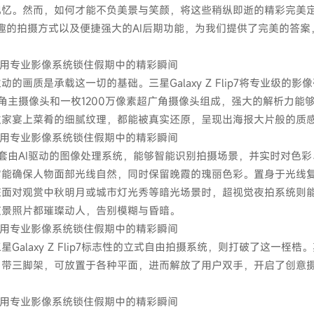
记忆。然而，如何才能不负美景与笑颜，将这些稍纵即逝的精彩完美
、创意有趣的拍摄方式以及便捷强大的AI后期功能，为我们提供了完美的答
是承载这一切的基础。三星Galaxy Z Flip7将专业级的影
角主摄像头和一枚1200万像素超广角摄像头组成，强大的解析力能
秋家宴上菜肴的细腻纹理，都能被真实还原，呈现出海报大片般的质
擎。这套由AI驱动的图像处理系统，能够智能识别拍摄场景，并实时对色
它能确保人物面部光线自然，同时保留晚霞的瑰丽色彩。置身于光线
在面对观赏中秋明月或城市灯光秀等暗光场景时，超视觉夜拍系统则
夜景照片都璀璨动人，告别模糊与昏暗。
axy Z Flip7标志性的立式自由拍摄系统，则打破了这一桎梏
自带三脚架，可放置于各种平面，进而解放了用户双手，开启了创意