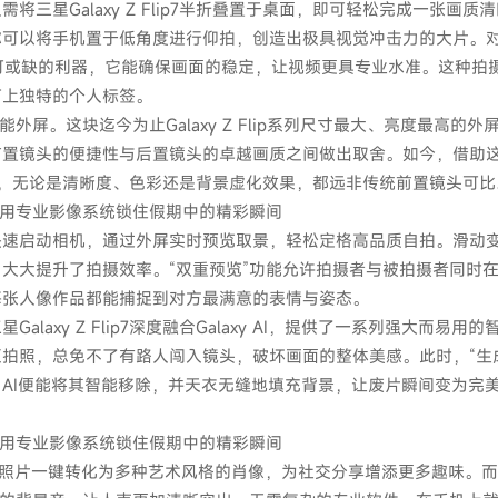
Galaxy Z Flip7半折叠置于桌面，即可轻松完成一张画质
你可以将手机置于低角度进行仰拍，创造出极具视觉冲击力的大片。
不可或缺的利器，它能确保画面的稳定，让视频更具专业水准。这种拍
打上独特的个人标签。
智能外屏。这块迄今为止Galaxy Z Flip系列尺寸最大、亮度最高的
前置镜头的便捷性与后置镜头的卓越画质之间做出取舍。如今，借助
拍，无论是清晰度、色彩还是背景虚化效果，都远非传统前置镜头可比
速启动相机，通过外屏实时预览取景，轻松定格高品质自拍。滑动
大大提升了拍摄效率。“双重预览”功能允许拍摄者与被拍摄者同时
每张人像作品都能捕捉到对方最满意的表情与姿态。
y Z Flip7深度融合Galaxy AI，提供了一系列强大而易用的
拍照，总免不了有路人闯入镜头，破坏画面的整体美感。此时，“生
AI便能将其智能移除，并天衣无缝地填充背景，让废片瞬间变为完
物照片一键转化为多种艺术风格的肖像，为社交分享增添更多趣味。